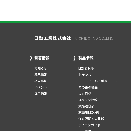
日動工業株式会社
NICHIDO IND.CO.,LTD.
新着情報
製品情報
お知らせ
LED & 照明
製品情報
トランス
納入事例
コードリール・延長コード
イベント
その他の製品
採用情報
カタログ
スペック比較
規格適合品
施設用LED照明
従来照明との比較
アイコンガイド