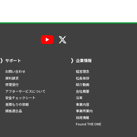
サポート
企業情報
お問い合わせ
経営理念
資料請求
社長挨拶
修理受付
紹介動画
アフターサービスについて
会社概要
安全チェックシート
沿革
見積もりの依頼
事業内容
規格適合品
事業所案内
採用情報
Found THE ONE