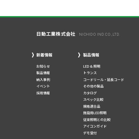
日動工業株式会社
NICHIDO IND.CO.,LTD.
新着情報
製品情報
お知らせ
LED & 照明
製品情報
トランス
納入事例
コードリール・延長コード
イベント
その他の製品
採用情報
カタログ
スペック比較
規格適合品
施設用LED照明
従来照明との比較
アイコンガイド
デモ受付